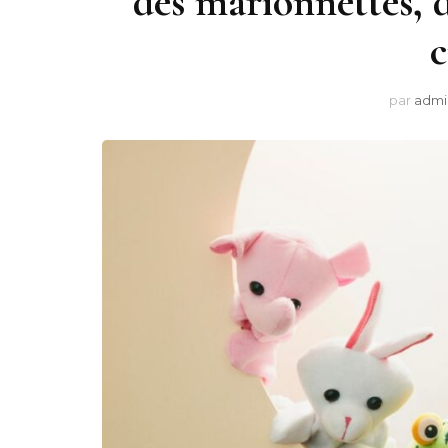
des marionnettes, d
c
par
admi