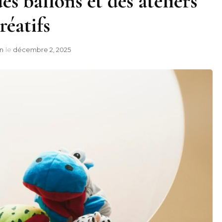
es ballons et des ateliers
réatifs
n
le
décembre 2, 2025