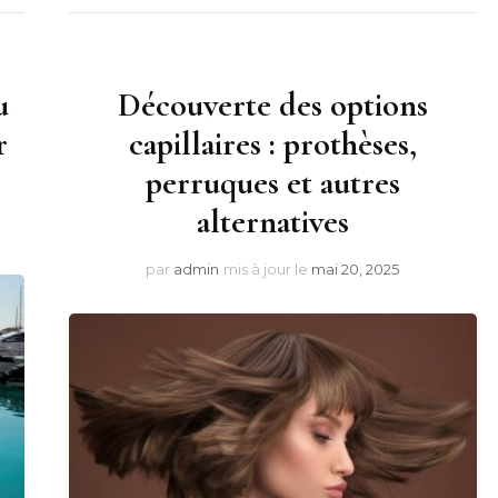
u
Découverte des options
r
capillaires : prothèses,
perruques et autres
alternatives
par
admin
mis à jour le
mai 20, 2025