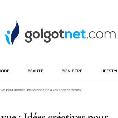
Golgone
MODE
BEAUTÉ
BIEN-ÊTRE
LIFESTY
ives pour donner une seconde vie à vos anciens trésors!
vue : Idées créatives pour