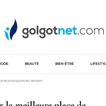
Golgone
MODE
BEAUTÉ
BIEN-ÊTRE
LIFESTY
ace de parking près de l’aéroport
r la meilleure place de