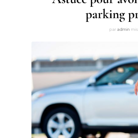
parking pr
par
admin
mis